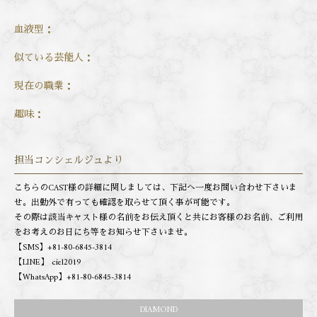
血液型：
似ている芸能人：
現在の職業：
趣味：
担当コンシェルジュより
こちらのCAST様の詳細に関しましては、下記へ一度お問い合わせ下さいま
せ。出勤外で有っても確認を取らせて頂く事が可能です。
その際は該当キャスト様の名前をお伝え頂くと共にお客様のお名前、ご利用
をお考えのお日にち等をお知らせ下さいませ。
【SMS】+81-80-6845-3814
【LINE】 ciel2019
【WhatsApp】+81-80-6845-3814
DIAMOND