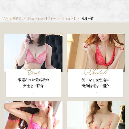
六本木 高級デリヘル Clair Tokyo【クレールトウキョウ】
皆川 一花
Cast
Scedule
厳選された最高級の
気になる女性達の
女性をご紹介
出勤情報をご紹介
→
→