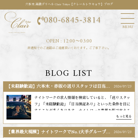
六本木 高級デリヘル Clair Tokyo【クレールトウキョウ】ブログ
080-6845-3814
MENU
OPEN : 12:00〜03:00
非通知でのご連絡はご遠慮頂いております。ご了承下さい。
BLOG LIST
【未経験歓迎】六本木・赤坂の送りスタッフは日当保証で稼げる？仕事内容や魅力を解説
2026/07/23
ナイトワークの求人情報を検索していると、「送りスタッ
フ」「未経験歓迎」「日当保証あり」といった条件を目に
することが多くあります。ナイトワーク業界を影で支える
もっと見る
ドライバー業務は、ナイトワーク未経験の方や、短時間で
効率よく副収入を得たいと考えている成人男性から非常に
高い人気を集めています。
【業界最大規模】ナイトワークでNo.1大手グループを選ぶべき理由とは？六本木・赤坂で稼げるメリットを徹底解説
2026/07/23
しかし、「ナイトワークの送りスタッフって具体的にどん