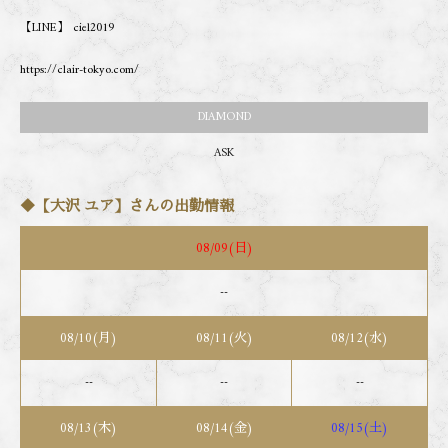
【LINE】 ciel2019
https://clair-tokyo.com/
DIAMOND
ASK
【WhatsApp】+81-80-6845-3814
◆【大沢 ユア】さんの出勤情報
08/09(日)
--
08/10(月)
08/11(火)
08/12(水)
--
--
--
08/13(木)
08/14(金)
08/15(土)