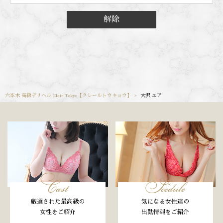
解除
六本木 高級デリヘル Clair Tokyo【クレールトウキョウ】
大沢 ユア
Cast
Scedule
厳選された最高級の
気になる女性達の
女性をご紹介
出勤情報をご紹介