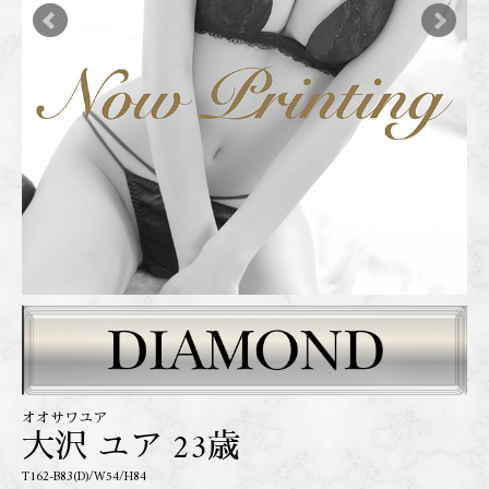
オオサワユア
大沢 ユア 23歳
T162-B83(D)/W54/H84